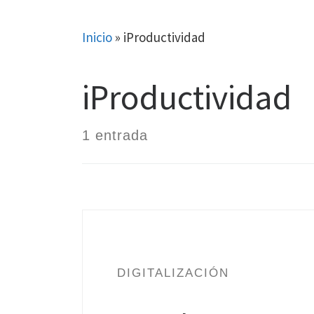
Skip
to
Inicio
»
iProductividad
content
iProductividad
1 entrada
DIGITALIZACIÓN