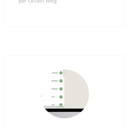
por
Octavi Roig